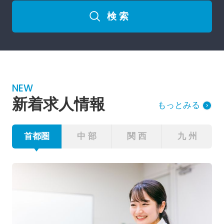
検 索
NEW
新着求人情報
もっとみる
首都圏
中 部
関 西
九 州