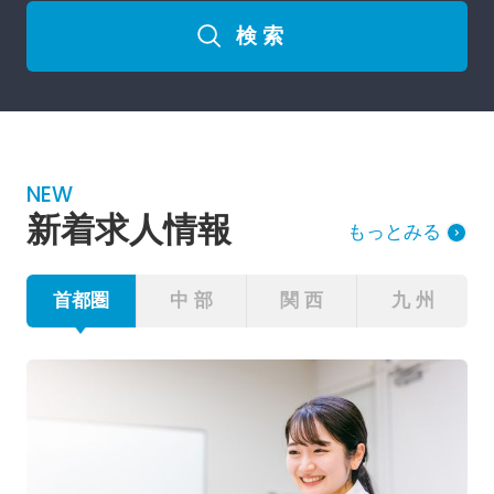
検 索
NEW
新着求人情報
もっとみる
首都圏
中 部
関 西
九 州