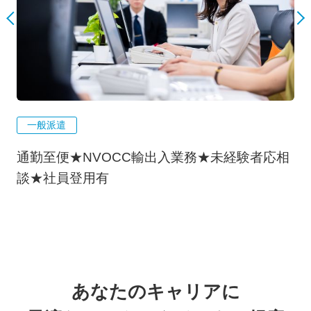
一般派遣
易
通勤至便★NVOCC輸出入業務★未経験者応相
談★社員登用有
あなたのキャリアに