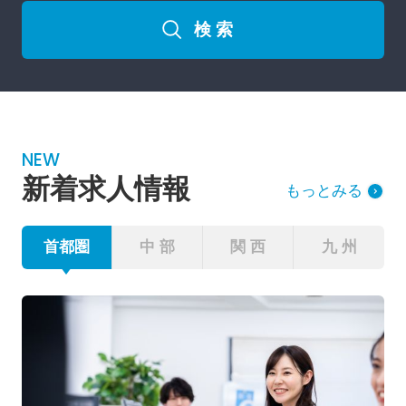
検 索
NEW
新着求人情報
もっとみる
首都圏
中 部
関 西
九 州