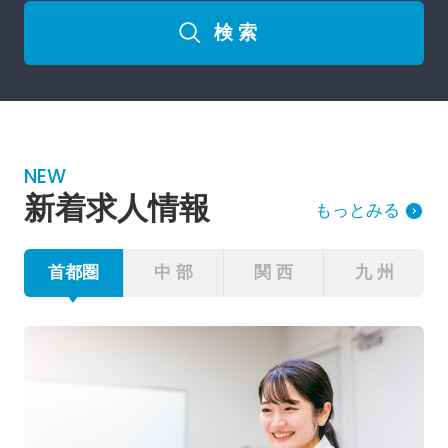
検 索
NEW
新着求人情報
もっとみる
首都圏
中 部
関 西
九 州